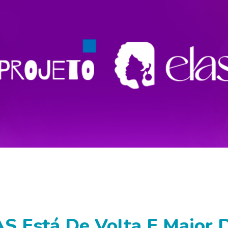
AS Está De Volta E Maior 