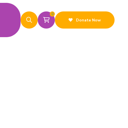
0
Donate Now
s