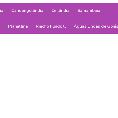
ia
Candangolândia
Ceilândia
Samambaia
o
Planaltina
Riacho Fundo ll
Águas Lindas de Goiá